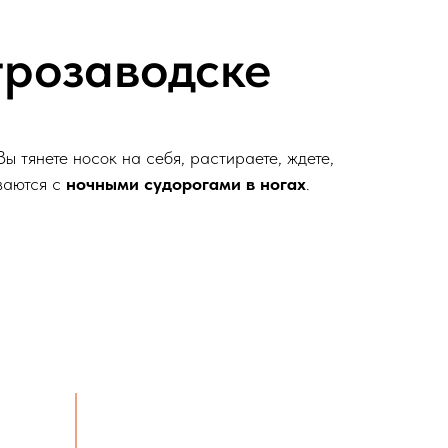
трозаводске
ы тянете носок на себя, растираете, ждете,
иваются с
ночными судорогами в ногах
.