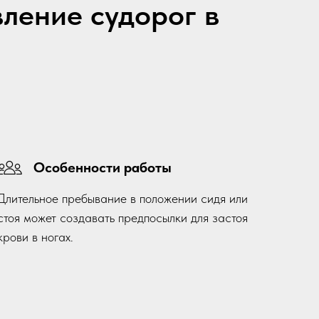
вление судорог в
Особенности работы
Длительное пребывание в положении сидя или
стоя может создавать предпосылки для застоя
крови в ногах.