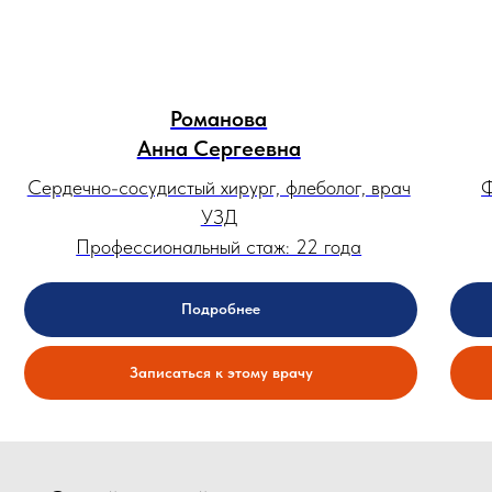
Романова
Анна Сергеевна
Сердечно-сосудистый хирург, флеболог, врач
Ф
УЗД
Профессиональный стаж: 22 года
Подробнее
Записаться к этому врачу