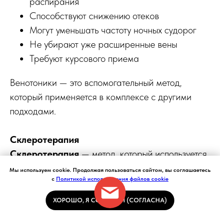
распирания
Способствуют снижению отеков
Могут уменьшать частоту ночных судорог
Не убирают уже расширенные вены
Требуют курсового приема
Венотоники — это вспомогательный метод,
который применяется в комплексе с другими
подходами.
Склеротерапия
Склеротерапия
— метод, который используется
при небольших измененных венах и сосудистых
Мы используем cookie. Продолжая пользоваться сайтом, вы соглашаетесь
с
Политикой использования файлов cookie
звездочках. Суть метода: в сосуд вводится
специальный препарат, который вызывает
ХОРОШО, Я СОГЛАСЕН (СОГЛАСНА)
склеивание его стенок. Вена перестает