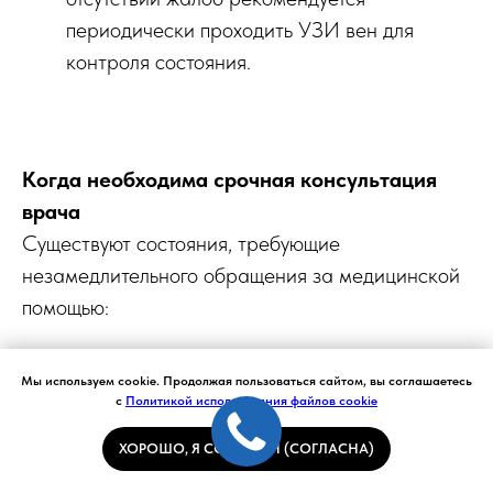
периодически проходить УЗИ вен для
контроля состояния.
Когда необходима срочная консультация
врача
Существуют состояния, требующие
незамедлительного обращения за медицинской
помощью:
Появление плотного, болезненного,
Мы используем cookie. Продолжая пользоваться сайтом, вы соглашаетесь
горячего на ощупь участка по ходу вены
с
Политикой использования файлов cookie
(возможные признаки
тромбофлебита
).
ХОРОШО, Я СОГЛАСЕН (СОГЛАСНА)
Внезапный отек всей ноги,
сопровождающийся болью.