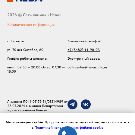
2026 © Сеть клиник «Нева»
Юридическая информация
г. Тольятти
Контактный телефон:
ул. 70 лет Октября, 60
+7 (8482) 44-90-03
График работы филиала:
Электронный адрес:
пн-пт: 07:30 — 20:00 сб-вс: 07:30 —
call-center@nevaclinic.ru
18:00
Лицензия Л041-01179-14/01314989 от
25.07.2024 г. выдана Департамент
здравоохранения Ханты-
Мансийского автономного округа –
Югры.
Мы используем cookie. Продолжая пользоваться сайтом, вы соглашаетесь
Медицинские услуги предоставляет
ООО "ФЛЕБОКЛИНИКА".
с
Политикой использования файлов cookie
ОГРН: 1167325062882