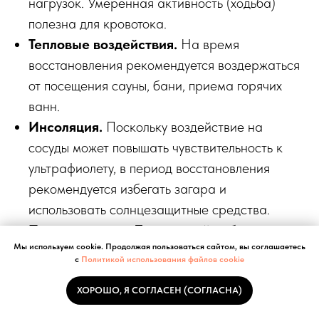
нагрузок. Умеренная активность (ходьба)
полезна для кровотока.
Тепловые воздействия.
На время
восстановления рекомендуется воздержаться
от посещения сауны, бани, приема горячих
ванн.
Инсоляция.
Поскольку воздействие на
сосуды может повышать чувствительность к
ультрафиолету, в период восстановления
рекомендуется избегать загара и
использовать солнцезащитные средства.
Положение ног.
При сидячей работе
Мы используем cookie. Продолжая пользоваться сайтом, вы соглашаетесь
полезно периодически менять позу,
с
Политикой использования файлов cookie
использовать небольшую подставку для ног.
ХОРОШО, Я СОГЛАСЕН (СОГЛАСНА)
Эти рекомендации носят общий характер.