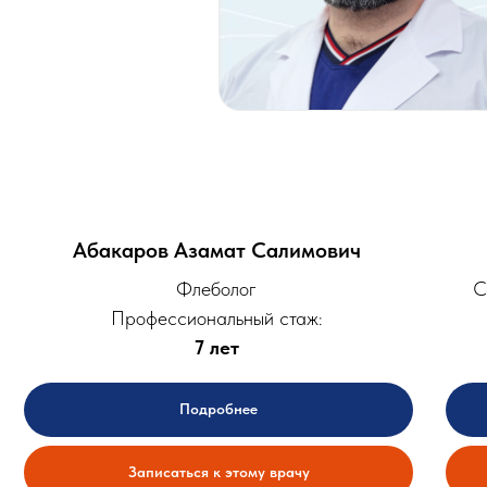
Абакаров Азамат Салимович
Флеболог
С
Профессиональный стаж:
7 лет
Подробнее
Записаться к этому врачу