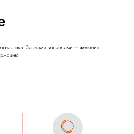
е
иагностики. За этими запросами — желание
формацию.